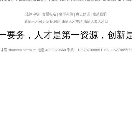
法律申明
|
套餐标准
|
金币充值
|
意见建议
|
联系我们
汕尾人才网,汕尾招聘网,汕尾人才市场,汕尾人事人才网
一要务，人才是第一资源，创新
汕尾人才网 shanwei.bcrcw.cn 电话:4009920660 手机：18578700888 EMALL:6278