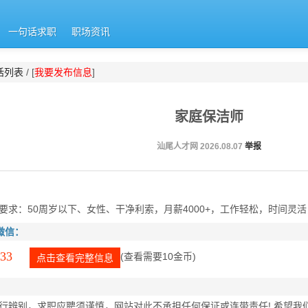
一句话求职
职场资讯
话列表
/ [
我要发布信息
]
家庭保洁师
汕尾人才网 2026.08.07
举报
要求：50周岁以下、女性、干净利索，月薪4000+，工作轻松，时间灵
微信：
33
(查看需要10金币)
点击查看完整信息
行辨别，求职应聘须谨慎，网站对此不承担任何保证或连带责任! 希望我