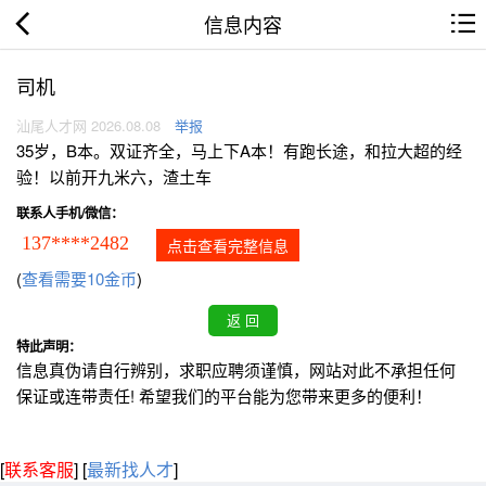
信息内容
司机
汕尾人才网 2026.08.08
举报
35岁，B本。双证齐全，马上下A本！有跑长途，和拉大超的经
验！以前开九米六，渣土车
联系人手机/微信：
137****2482
点击查看完整信息
(
查看需要10金币
)
特此声明：
信息真伪请自行辨别，求职应聘须谨慎，网站对此不承担任何
保证或连带责任! 希望我们的平台能为您带来更多的便利！
[
联系客服
]
[
最新找人才
]